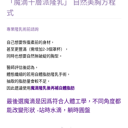
「魔滴千層派隆乳」 自然美胸方程
式
專業隆乳術前諮詢
自己想要恢復產前的身材，
甚至更豐滿（需增加2-3個罩杯），
同時也想要自然無破綻的胸型。
醫師評估後認為，
體態纖細的若用自體脂肪隆乳手術，
抽取的脂肪量會較不足，
因此建議使用
魔滴隆乳後再補自體脂肪
最後選魔滴是因爲符合人體工學，不同角度都
能改變形狀 -站時水滴，躺時圓盤