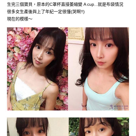
生完三個寶貝，原本的C罩杯直接萎縮變 A cup...就是布袋情況
很多女生產後與上了年紀一定很懂(哭啊!!)
現在的模樣～