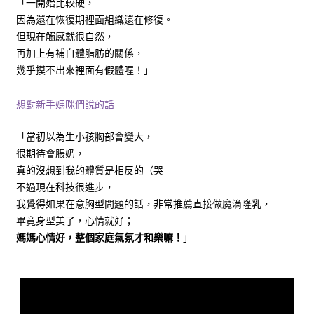
「一開始比較硬，
因為還在恢復期裡面組織還在修復。
但現在觸感就很自然，
再加上有補自體脂肪的關係，
幾乎摸不出來裡面有假體喔！」
想對新手媽咪們說的話
「當初以為生小孩胸部會變大，
很期待會脹奶，
真的沒想到我的體質是相反的（哭
不過現在科技很進步，
我覺得如果在意胸型問題的話，非常推薦直接做魔滴隆乳，
畢竟身型美了，心情就好；
媽媽心情好，整個家庭氣氛才和樂嘛！
」