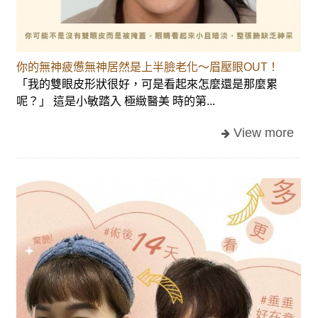
你的無神疲憊無神居然是上半臉老化～眉壓眼OUT！
「我的雙眼皮形狀很好，可是看起來怎麼還是那麼累
呢？」 這是小敏踏入 極緻醫美 時的第...