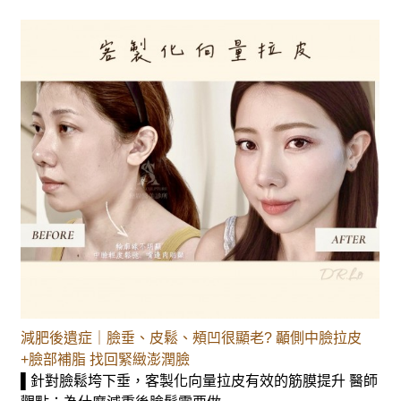
減肥後遺症｜臉垂、皮鬆、頰凹很顯老? 顳側中臉拉皮
+臉部補脂 找回緊緻澎潤臉
▌針對臉鬆垮下垂，客製化向量拉皮有效的筋膜提升 醫師