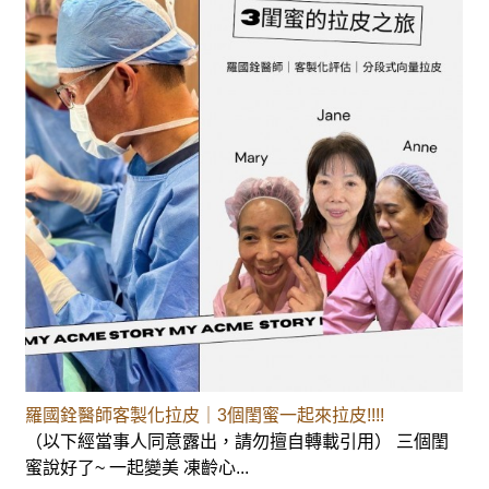
羅國銓醫師客製化拉皮｜3個閨蜜一起來拉皮!!!!
（以下經當事人同意露出，請勿擅自轉載引用） 三個閨
蜜說好了~ 一起變美 凍齡心...