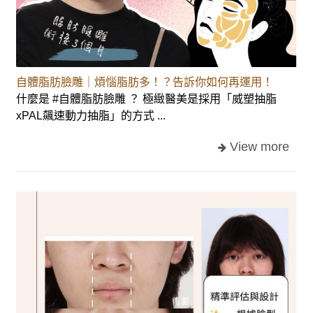
自體脂肪臉雕｜煩惱脂肪多！？告訴你如何再運用！
什麼是 #自體脂肪臉雕 ？ 極緻醫美是採用「威塑抽脂
xPAL飆速動力抽脂」的方式 ...