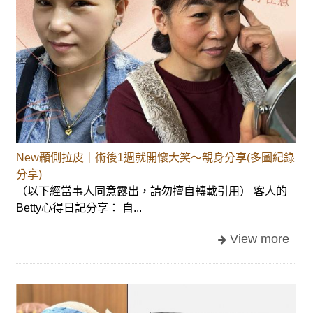
New顳側拉皮｜術後1週就開懷大笑～親身分享(多圖紀錄
分享)
（以下經當事人同意露出，請勿擅自轉載引用） 客人的
Betty心得日記分享： 自...