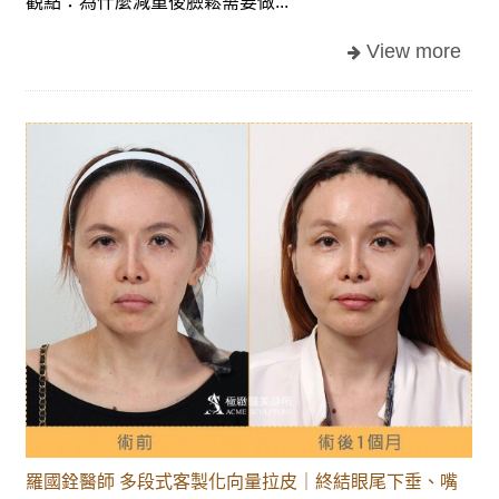
觀點：為什麼減重後臉鬆需要做...
羅國銓醫師 多段式客製化向量拉皮｜終結眼尾下垂、嘴