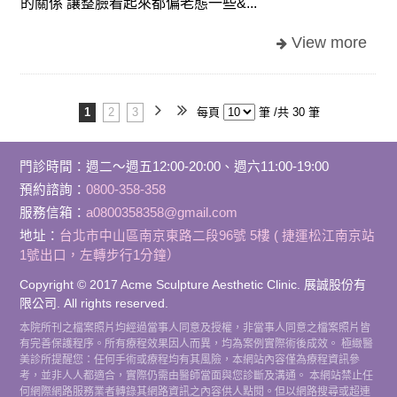
的關係 讓整臉看起來都偏老態一些&...
1
2
3
每頁
筆 /共 30 筆
門診時間
：
週二～週五12:00-20:00、週六11:00-19:00
預約諮詢：
0800-358-358
服務信箱：
a0800358358@gmail.com
地址：
台北市中山區南京東路二段96號 5樓 ( 捷運松江南京站
1號出口，左轉步行1分鐘）
Copyright © 2017 Acme Sculpture Aesthetic Clinic. 展誠股份有
限公司. All rights reserved.
本院所刊之檔案照片均經過當事人同意及授權，非當事人同意之檔案照片皆
有完善保護程序。所有療程效果因人而異，均為案例實際術後成效。 極緻醫
美診所提醒您：任何手術或療程均有其風險，本網站內容僅為療程資訊參
考，並非人人都適合，實際仍需由醫師當面與您診斷及溝通。 本網站禁止任
何網際網路服務業者轉錄其網路資訊之內容供人點閱。但以網路搜尋或超連