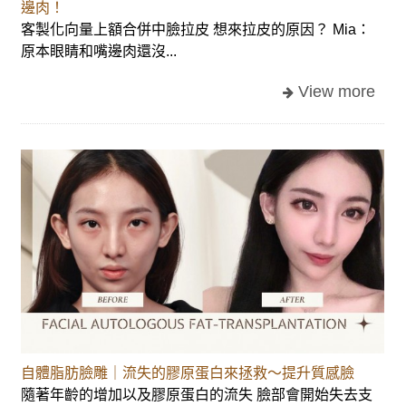
邊肉！
客製化向量上額合併中臉拉皮 想來拉皮的原因？ Mia：
原本眼睛和嘴邊肉還沒...
自體脂肪臉雕｜流失的膠原蛋白來拯救～提升質感臉
隨著年齡的增加以及膠原蛋白的流失 臉部會開始失去支