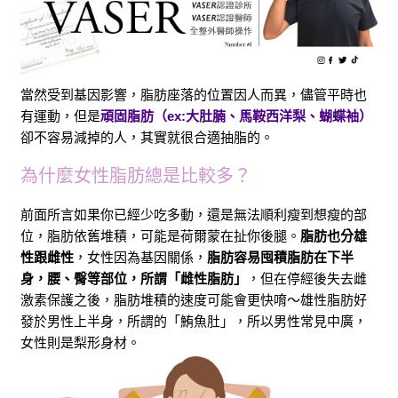
當然受到基因影響，脂肪座落的位置因人而異，儘管平時也
有運動，但是
頑固脂肪（ex:大肚腩、馬鞍西洋梨、蝴蝶袖）
卻不容易減掉的人，其實就很合適抽脂的。
為什麼女性脂肪總是比較多？
前面所言如果你已經少吃多動，還是無法順利瘦到想瘦的部
位，脂肪依舊堆積，可能是荷爾蒙在扯你後腿。
脂肪也分雄
性跟雌性
，女性因為基因關係，
脂肪容易囤積脂肪在下半
身，腰、臀等部位，所謂「雌性脂肪」
，但在停經後失去雌
激素保護之後，脂肪堆積的速度可能會更快唷～雄性脂肪好
發於男性上半身，所謂的「鮪魚肚」，所以男性常見中廣，
女性則是梨形身材。