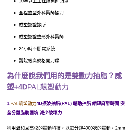
10年以上主任級醫師領軍
全程整型外科醫師操刀
威塑認證診所
威塑認證整形外科醫師
24小時不斷電系統
醫院級高規格開刀房
為什麼說我們用的是雙動力抽脂？威
塑+4D
PAL飆塑動力
1.
PAL飆塑動力
4D振波抽脂(PAL) 輔助抽脂 縮短麻醉時間 安
全分離脂肪團塊 減少破壞力
利用溫和且高校的震動科技，以每分鐘4000次的震動，2mm