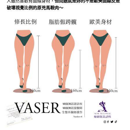
人雖然喜歡有曲線身材，
但問題就是妳的不是歐美曲線反是
破壞視覺比例的原兇馬鞍肉～