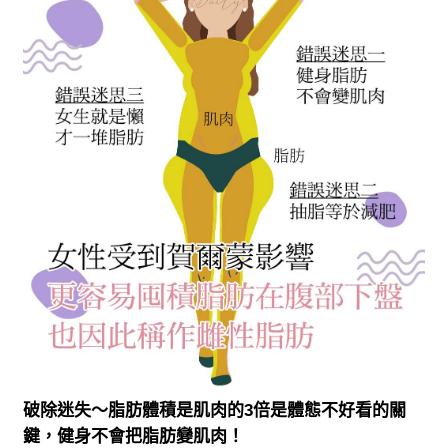
破除迷失～脂肪體積是肌肉的3倍是體態不好看的關
鍵，健身不會把脂肪變肌肉！