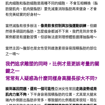
肌肉細胞和脂肪細胞是兩種不同的細胞， 不會互相轉換（脂
肪變肌肉、肌肉變脂肪）要先減重消除脂肪再來健身，才會
有完美結實的好身材～
當然減脂有很多辦法，
像是飲食控制與加強運動訓練
，但顯
然很多頑固的脂肪，怎麼瘦身都減不下來，我們見到非常多
案例都是有運動習慣，但卻無法達到理想體態選擇抽脂唷～
當然主因～腹部也是女性受到雌激素很容易囤積脂肪的部位
之一唷～
我們追求雕塑的同時，比例才是更該考量的關
鍵之一
常常有人疑惑為什麼同樣身高腿長卻大不同?
談到基因問題，還有一個可能性
亞洲女性常因
走路姿勢或是
肌肉力氣不夠，
下半身容易囤積脂肪的位置，
尤其是大腿末
端內外側膨出脂肪非常多，導致腿的比例看起來很短，
現在