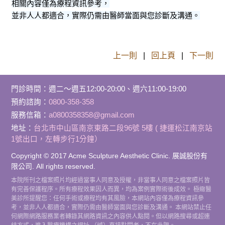
相關內容僅為療程資訊參考，
並非人人都適合，實際仍需由醫師當面與您診斷及溝通。
上一則
|
回上頁
|
下一則
門診時間
：
週二～週五12:00-20:00、週六11:00-19:00
預約諮詢：
0800-358-358
服務信箱：
a0800358358@gmail.com
地址：
台北市中山區南京東路二段96號 5樓 ( 捷運松江南京站
1號出口，左轉步行1分鐘）
Copyright © 2017 Acme Sculpture Aesthetic Clinic. 展誠股份有
限公司. All rights reserved.
本院所刊之檔案照片均經過當事人同意及授權，非當事人同意之檔案照片皆
有完善保護程序。所有療程效果因人而異，均為案例實際術後成效。 極緻醫
美診所提醒您：任何手術或療程均有其風險，本網站內容僅為療程資訊參
考，並非人人都適合，實際仍需由醫師當面與您診斷及溝通。 本網站禁止任
何網際網路服務業者轉錄其網路資訊之內容供人點閱。但以網路搜尋或超連