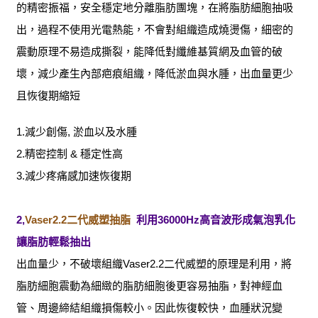
的精密振福，安全穩定地分離脂肪團塊，在將脂肪細胞抽吸
出，過程不使用光電熱能，不會對組織造成燒燙傷，細密的
震動原理不易造成撕裂，能降低對纖維基質網及血管的破
壞，減少產生內部疤痕組織，降低淤血與水腫，出血量更少
且恢復期縮短
1.減少創傷, 淤血以及水腫
2.精密控制 & 穩定性高
3.減少疼痛感加速恢復期
2,
Vaser2.2二代威塑抽脂
利用
36000Hz
高音波形成氣泡乳化
讓脂肪輕鬆抽出
出血量少，不破壞組織
Vaser2.2二代威塑的原理是利用
，
將
脂肪細胞震動為細緻的脂肪細胞後更容易抽脂，
對神經血
管、周邊締結組織損傷較小。因此恢復較快，血腫狀況變