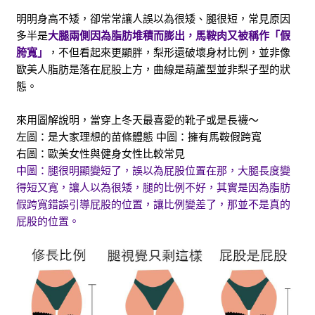
明明身高不矮，卻常常讓人誤以為很矮、腿很短，常見原因
多半是
大腿兩側因為脂肪堆積而膨出，馬鞍肉又被稱作「假
胯寬」
，不但看起來更顯胖，梨形還破壞身材比例，並非像
歐美人脂肪是落在屁股上方，曲線是葫蘆型並非梨子型的狀
態。
來用圖解說明，當穿上冬天最喜愛的靴子或是長襪～
左圖：是大家理想的苗條體態 中圖：擁有馬鞍假跨寬
右圖：歐美女性與健身女性比較常見
中圖
：
腿很明顯變短了，誤以為屁股位置在那，大腿長度變
得短又寬，讓人以為很矮，腿的比例不好，其實是因為脂肪
假跨寬錯誤引導屁股的位置，讓比例變差了，那並不是真的
屁股的位置。