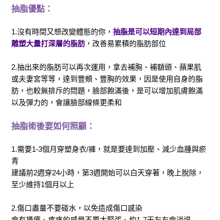
抽脂優點：
1.沒有時間又想改變體態的你，
抽脂是可以短期內達到局部
雕塑
大量打深層的脂肪
，改善易累積的脂肪部位
2.抽出來的脂肪可以再次運用
，拿去補胸、補額頭、蘋果肌
或夫妻宮等等，
達到豐頰、豐胸的效果，
因是使用自身的脂
肪，也較無排斥的問題，臉部飽滿後，是可以增加肌膚飽滿
以及彈力的，會讓臉部線條更柔和
抽脂術後要如何照顧：
1.需要1-3個月穿塑身衣/褲
，就是要達到加壓、減少血腫與瘀
青
建議前2週穿24小時，第3週開始可以白天穿著，晚上脫除，
至少維持1個月以上
2.傷口盡量不要碰水
，以免造成傷口感染
會有搔癢、疼痛的感覺不要太緊張、約1-7天左右會消退