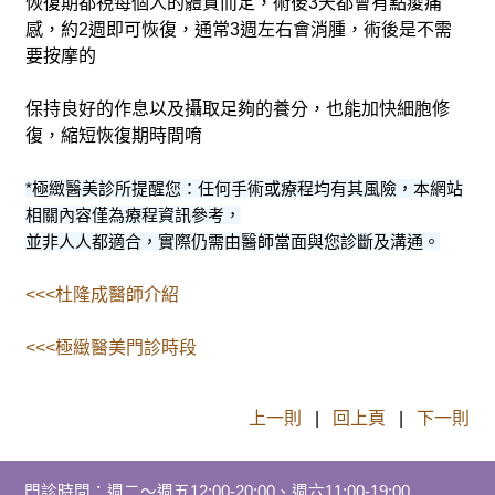
恢復期都視每個人的體質而定，術後3天都會有點痠痛
感，約2週即可恢復，通常3週左右會消腫，術後是不需
要按摩的
保持良好的作息以及攝取足夠的養分，也能加快細胞修
復，縮短恢復期時間唷
*極緻醫美診所提醒您：任何手術或療程均有其風險，本網站
相關內容僅為療程資訊參考，
並非人人都適合，實際仍需由醫師當面與您診斷及溝通。
<<<杜隆成醫師介紹
<<<極緻醫美門診時段
上一則
|
回上頁
|
下一則
門診時間
：
週二～週五12:00-20:00、週六11:00-19:00