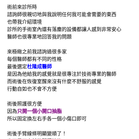
術前來診所時
諮詢師很親切地與我說明任何我可能會需要的東西
也帶我介紹環境
診所的手術室內還有落塵的設備都讓人感到非常安心
醫師也很專業地回答我的問題
來極緻之前我諮詢過很多家
每個醫師都有不同的性格
最後選定
杜隆成醫師
是因為他給我的感覺就是很專注於技術專業的醫師
而術後在恢復室醒來沒有什麼不舒服的感覺
行動自如也不會不方便
術後照護很方便
因為
只開一個小開口抽脂
所以固定換左右手各一個小傷口即可
術後手臂線條明顯變順了！