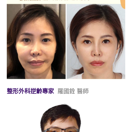
整形外科逆齡專家
羅國銓 醫師