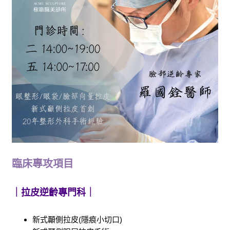
臨床專攻項目
｜拉皮逆齡專門科｜
新式顳側拉皮(隱痕小切口)