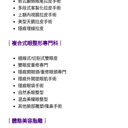
新式顳側眼尾拉皮手術
多段式客製化拉皮手術
上額內視鏡拉皮手術
美型天鵝拉皮手術
隱痕埋線拉皮
｜複合式眼整形專門科｜
縫線式/
切割式
雙眼皮
雙眼皮重修專門
隱痕開眼頭/重修眼頭專門
隱痕外開提眼肌手術
隱痕眼袋手術
自然系眼整型
混血美瞳眼整型
其他臉部雕塑/
隆鼻手術
｜體態美容脂雕｜