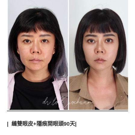
|
縫雙眼皮+隱痕開眼頭90天|