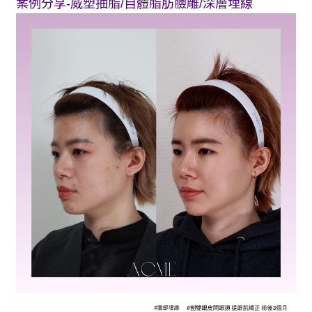
案例分享-威塑抽脂/自體脂肪臉雕/深層埋線