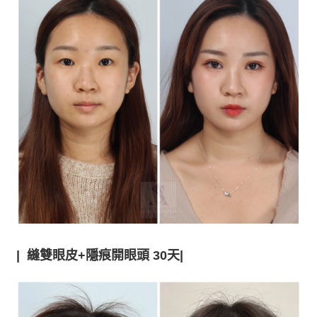
| 縫
雙眼皮+隱痕開眼頭 30天|