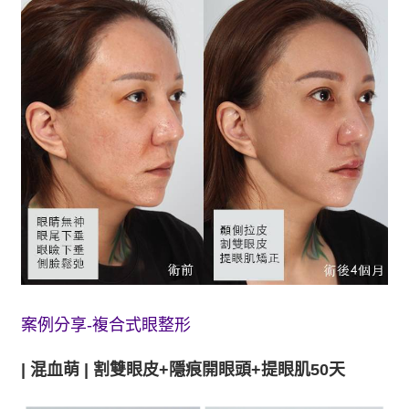
案例分享-複合式眼整形
| 混血萌 |
割雙眼皮+隱痕開眼頭+提眼肌50天