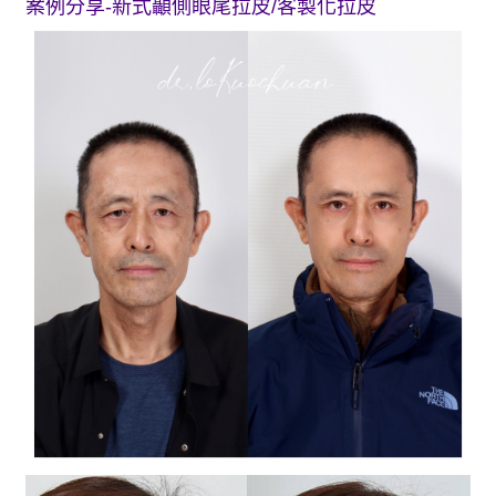
案例分享-新式顳側眼尾拉皮/客製化拉皮