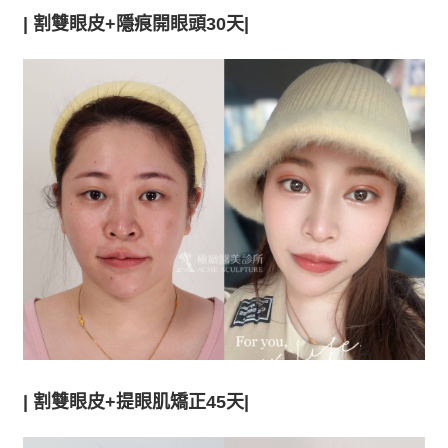
|
割雙眼皮+隱痕開眼頭30天|
|
割雙眼皮+提眼肌矯正45天|