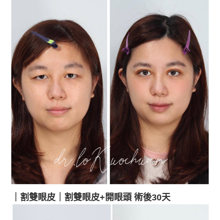
｜割
雙眼皮
｜割雙眼皮+開眼頭
術後30天