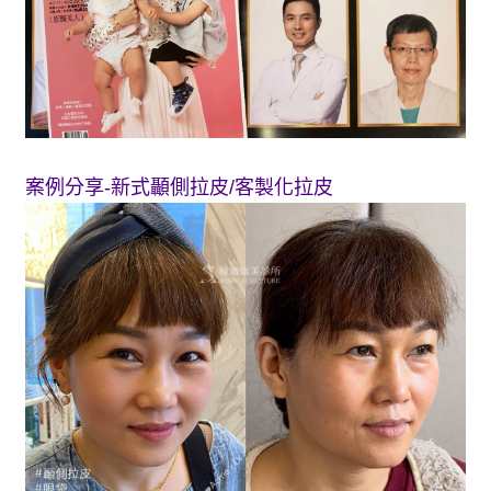
案例分享-新式顳側拉皮/客製化拉皮