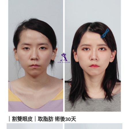
｜割
雙眼皮
｜
取脂肪 術後30天