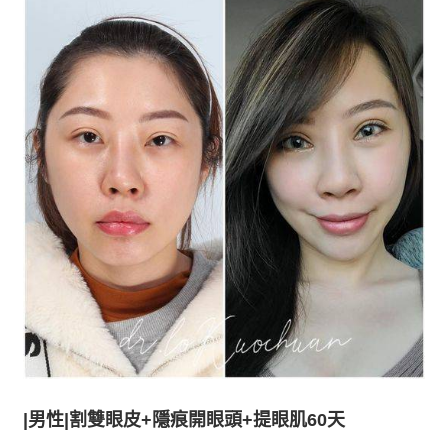
|男性|
割雙眼皮+隱痕開眼頭+提眼肌60天