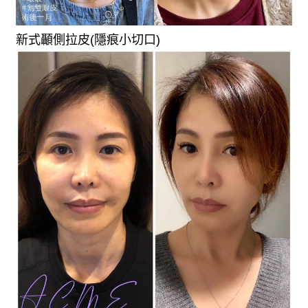
新式顳側拉皮(隱痕小切口)