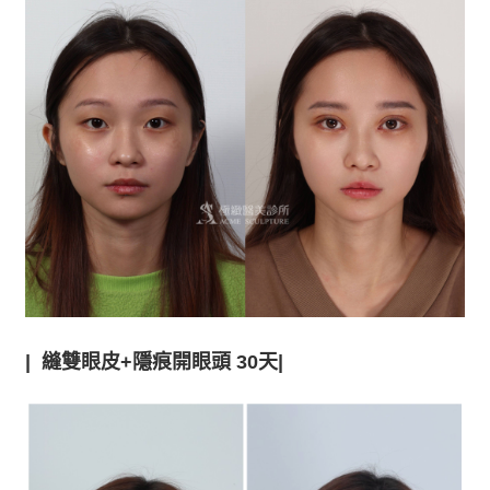
| 縫
雙眼皮+隱痕開眼頭 30天|