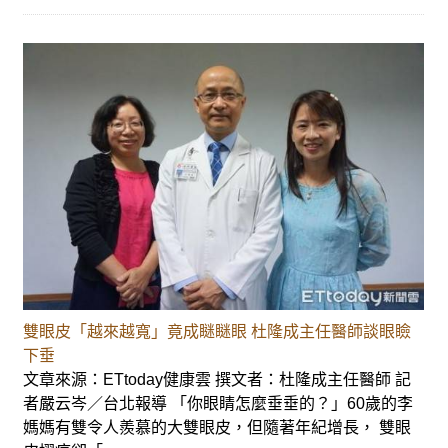
雙眼皮「越來越寬」竟成瞇瞇眼 杜隆成主任醫師談眼瞼
下垂
文章來源：ETtoday健康雲 撰文者：杜隆成主任醫師 記
者嚴云岑／台北報導 「你眼睛怎麼垂垂的？」60歲的李
媽媽有雙令人羨慕的大雙眼皮，但隨著年紀增長， 雙眼