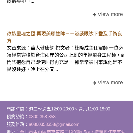
皮摺痕卻「...
改造靈魂之窗 再現美麗雙眸－－淺談眼瞼下垂及手術良
方
文章來源：華人健康網 撰文者：杜隆成主任醫師 一位必
須經常穿梭於台海兩岸的公司上班的年輕單身工程師，到
門診抱怨自己即使睡得再充足， 卻常常被同事說他是不
是沒睡好，晚上在外又...
門診時間
：
週二～週五12:00-20:00、週六11:00-19:00
預約諮詢：
0800-358-358
服務信箱：
a0800358358@gmail.com
地址：
台北市中山區南京東路二段96號 5樓 ( 捷運松江南京站