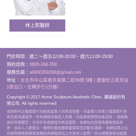
林上熙醫師
門診時間
：
週二～週五12:00-20:00、週六11:00-19:00
預約諮詢：
0800-358-358
服務信箱：
a0800358358@gmail.com
地址：
台北市中山區南京東路二段96號 5樓 ( 捷運松江南京站
1號出口，左轉步行1分鐘）
Copyright © 2017 Acme Sculpture Aesthetic Clinic. 展誠股份有
限公司. All rights reserved.
本院所刊之檔案照片均經過當事人同意及授權，非當事人同意之檔案照片皆
有完善保護程序。所有療程效果因人而異，均為案例實際術後成效。 極緻醫
美診所提醒您：任何手術或療程均有其風險，本網站內容僅為療程資訊參
考，並非人人都適合，實際仍需由醫師當面與您診斷及溝通。 本網站禁止任
何網際網路服務業者轉錄其網路資訊之內容供人點閱。但以網路搜尋或超連