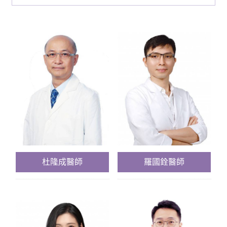
杜隆成醫師
羅國銓醫師