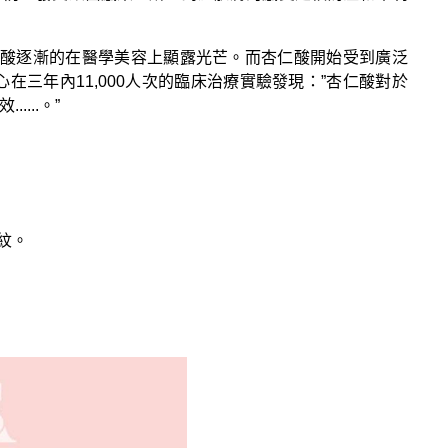
證，自此杏仁酸逐漸的在醫學美容上顯露光芒。而杏仁酸開始受到廣泛
心在三年內11,000人次的臨床治療實驗發現：”杏仁酸對於
...。”
紋。