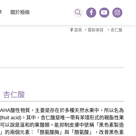
學
關於極緻
首頁
雷射美容
杏仁酸
杏仁酸
AHA酸性物質，主要是存在於多種天然水果中，所以名為
(fruit acid)。其中，杏仁酸是唯一帶有苯環形式的親脂性果
可以說是溫和的果酸類。能抑制皮膚中號稱「黑色素製造
」的兩個元素：「酪氨酸脢」與「酪氨酸」，改善黑色素