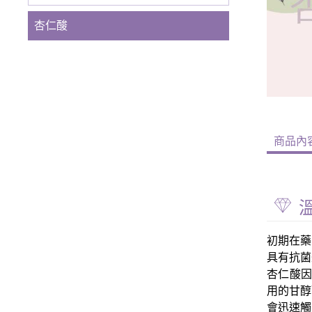
杏仁酸
商品內
初期在藥
具有抗菌
杏仁酸因
用的甘醇
會迅速觸