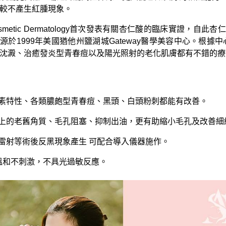
較不產生紅腫現象。
 Cosmetic Dermatology首次發表有關杏仁酸的臨床實
源於1999年美國猶他州鹽湖城Gateway醫學美容中心。根據中
沈澱、治癒發炎型青春痘以及陽光照射的老化肌膚都有不錯的療效...
:
生素特性、各類膿皰型青春痘、黑頭、白頭粉刺都能有改善。
臉上的老舊角質、毛孔阻塞、抑制出油，更有助縮小毛孔及改善細
制雷射等術後反黑現象產生 可配合導入儀器施作。
溫和不刺激，不具光過敏反應。