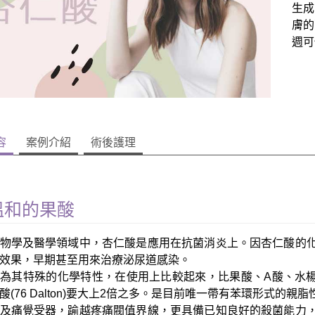
生成
膚的
週可
容
案例介紹
術後護理
溫和的果酸
物學及醫學領域中，杏仁酸是應用在抗菌消炎上。因杏仁酸的
效果，早期甚至用來治療泌尿道感染。
為其特殊的化學特性，在使用上比較起來，比果酸、A酸、水楊酸要溫和
酸(76 Dalton)要大上2倍之多。是目前唯一帶有苯環形式
及痛覺受器，踰越疼痛閥值界線，更具備已知良好的殺菌能力