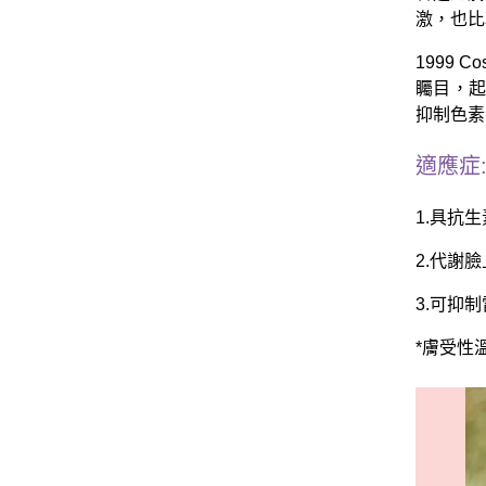
激，也比
1999
矚目，起
抑制色素
適應症
1.具抗
2.代謝
3.可抑
*膚受性