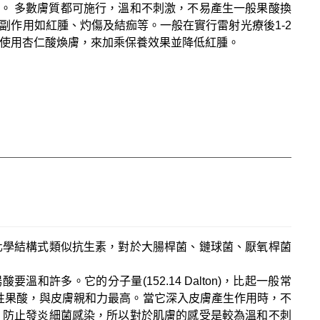
。 多數膚質都可施行，溫和不刺激，不易產生一般果酸換
副作用如紅腫、灼傷及結痂等。一般在實行雷射光療後1-2
使用杏仁酸煥膚，來加乘保養效果並降低紅腫。
化學結構式類似抗生素，對於大腸桿菌、鏈球菌、厭氧桿菌
許多。它的分子量(152.14 Dalton)，比起一般常
的親脂性果酸，與皮膚親和力最高。當它深入皮膚產生作用時，不
，防止發炎細菌感染，所以對於肌膚的感受是較為溫和不刺