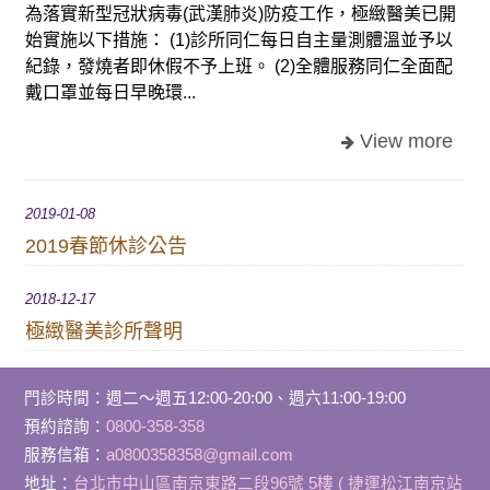
為落實新型冠狀病毒(武漢肺炎)防疫工作，極緻醫美已開
始實施以下措施： (1)診所同仁每日自主量測體溫並予以
紀錄，發燒者即休假不予上班。 (2)全體服務同仁全面配
戴口罩並每日早晚環...
2019-01-08
2019春節休診公告
2018-12-17
極緻醫美診所聲明
門診時間
：
週二～週五12:00-20:00、週六11:00-19:00
預約諮詢：
0800-358-358
服務信箱：
a0800358358@gmail.com
地址：
台北市中山區南京東路二段96號 5樓 ( 捷運松江南京站