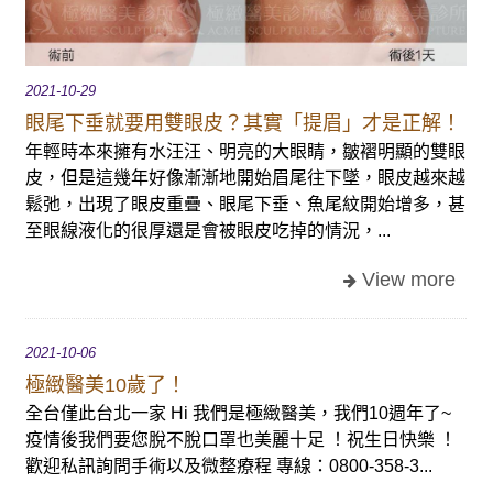
2021-10-29
眼尾下垂就要用雙眼皮？其實「提眉」才是正解！
年輕時本來擁有水汪汪、明亮的大眼睛，皺褶明顯的雙眼
皮，但是這幾年好像漸漸地開始眉尾往下墜，眼皮越來越
鬆弛，出現了眼皮重疊、眼尾下垂、魚尾紋開始增多，甚
至眼線液化的很厚還是會被眼皮吃掉的情況，...
2021-10-06
極緻醫美10歲了！
全台僅此台北一家 Hi 我們是極緻醫美，我們10週年了~
疫情後我們要您脫不脫口罩也美麗十足 ！祝生日快樂 ！
歡迎私訊詢問手術以及微整療程 專線：0800-358-3...