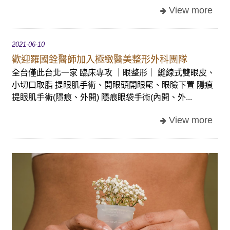
2021-06-10
歡迎羅國銓醫師加入極緻醫美整形外科團隊
全台僅此台北一家 臨床專攻 ｜眼整形｜ 縫線式雙眼皮、
小切口取脂 提眼肌手術、開眼頭開眼尾、眼瞼下置 隱痕
提眼肌手術(隱痕、外開) 隱痕眼袋手術(內開、外...