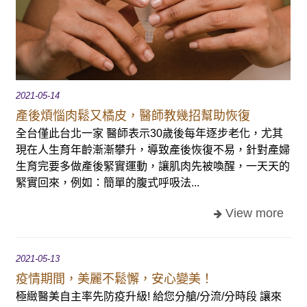
2021-05-14
產後煩惱肉鬆又橘皮，醫師教幾招幫助恢復
全台僅此台北一家 醫師表示30歲後每年逐步老化，尤其
現在人生育年齡漸漸攀升，導致產後恢復不易，針對產婦
生育完要多做產後緊實運動，讓肌肉先被喚醒，一天天的
緊實回來，例如：簡單的腹式呼吸法...
2021-05-13
疫情期間，美麗不鬆懈，安心變美！
極緻醫美自主率先防疫升級! 給您分艙/分流/分時段 讓來