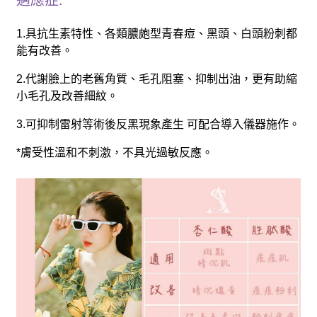
1.具抗生素特性、各類膿皰型青春痘、黑頭、白頭粉刺都
能有改善。
2.代謝臉上的老舊角質、毛孔阻塞、抑制出油，更有助縮
小毛孔及改善細紋。
3.可抑制雷射等術後反黑現象產生 可配合導入儀器施作。
*膚受性溫和不刺激，不具光過敏反應。