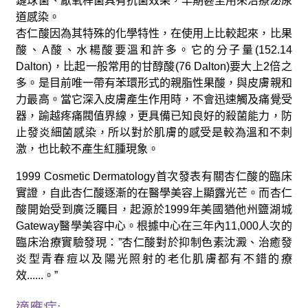
鏈球菌、厭氧桿菌具有抗菌效果，早期甚至用來治療泌尿
道感染。
杏仁酸因為其特殊的化學特性，在使用上比較起來，比果
酸、A酸、水楊酸要溫和許多。它的分子量(152.14
Dalton)，比起一般常用的甘醇酸(76 Dalton)要大上2倍之
多。是目前唯一帶有苯環形式的親脂性果酸，與皮膚親和
力最高。當它深入皮膚產生作用時，不會迅速觸及痛覺受
器，踰越疼痛閥值界線，更具備已知良好的殺菌能力，防
止發炎細菌感染，所以對於肌膚的感受是較為溫和不刺
激，也比較不產生紅腫現象。
1999 Cosmetic Dermatology首次發表有關杏仁酸的臨床
實證，自此杏仁酸逐漸的在醫學美容上顯露光芒。而杏仁
酸開始受到廣泛矚目，起源於1999年美國猶他州鹽湖城
Gateway醫學美容中心。根據中心在三年內11,000人次的
臨床治療實驗發現：”杏仁酸對於抑制色素沈澱、治癒發
炎型青春痘以及陽光照射的老化肌膚都有不錯的療
效......。”
適應症: